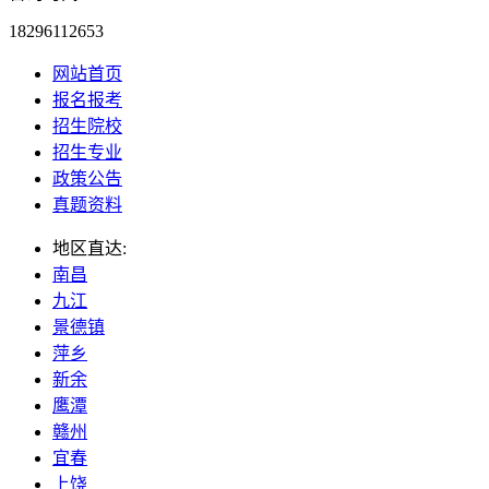
18296112653
网站首页
报名报考
招生院校
招生专业
政策公告
真题资料
地区直达:
南昌
九江
景德镇
萍乡
新余
鹰潭
赣州
宜春
上饶