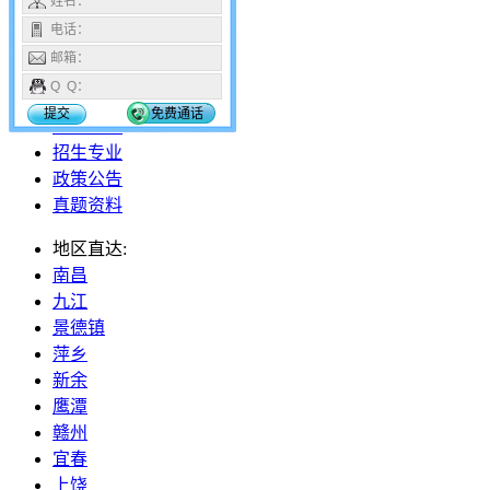
姓名：
18296112653
电话：
邮箱：
网站首页
Q Q：
报名报考
提交
免费通话
招生院校
招生专业
政策公告
真题资料
地区直达:
南昌
九江
景德镇
萍乡
新余
鹰潭
赣州
宜春
上饶