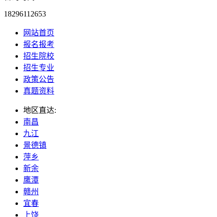
18296112653
网站首页
报名报考
招生院校
招生专业
政策公告
真题资料
地区直达:
南昌
九江
景德镇
萍乡
新余
鹰潭
赣州
宜春
上饶