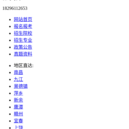
18296112653
网站首页
报名报考
招生院校
招生专业
政策公告
真题资料
地区直达:
南昌
九江
景德镇
萍乡
新余
鹰潭
赣州
宜春
上饶