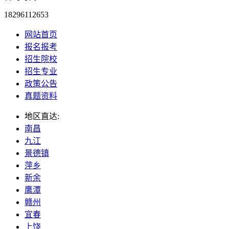
18296112653
网站首页
报名报考
招生院校
招生专业
政策公告
真题资料
地区直达:
南昌
九江
景德镇
萍乡
新余
鹰潭
赣州
宜春
上饶