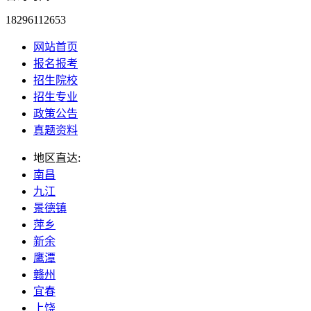
18296112653
网站首页
报名报考
招生院校
招生专业
政策公告
真题资料
地区直达:
南昌
九江
景德镇
萍乡
新余
鹰潭
赣州
宜春
上饶