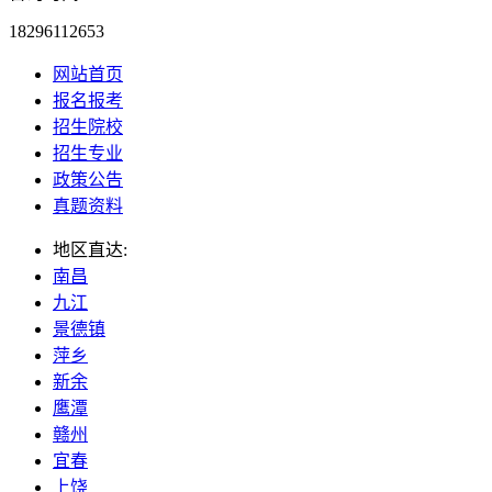
18296112653
网站首页
报名报考
招生院校
招生专业
政策公告
真题资料
地区直达:
南昌
九江
景德镇
萍乡
新余
鹰潭
赣州
宜春
上饶