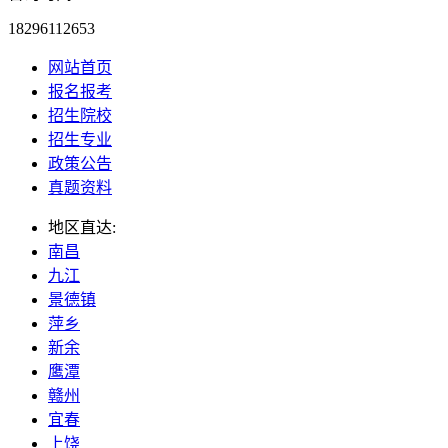
18296112653
网站首页
报名报考
招生院校
招生专业
政策公告
真题资料
地区直达:
南昌
九江
景德镇
萍乡
新余
鹰潭
赣州
宜春
上饶