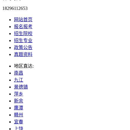
18296112653
网站首页
报名报考
招生院校
招生专业
政策公告
真题资料
地区直达:
南昌
九江
景德镇
萍乡
新余
鹰潭
赣州
宜春
上饶