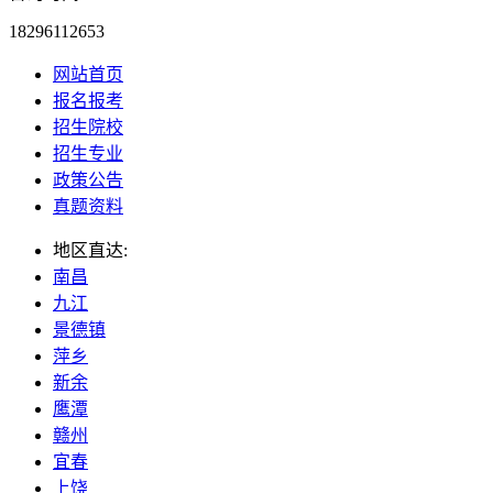
18296112653
网站首页
报名报考
招生院校
招生专业
政策公告
真题资料
地区直达:
南昌
九江
景德镇
萍乡
新余
鹰潭
赣州
宜春
上饶