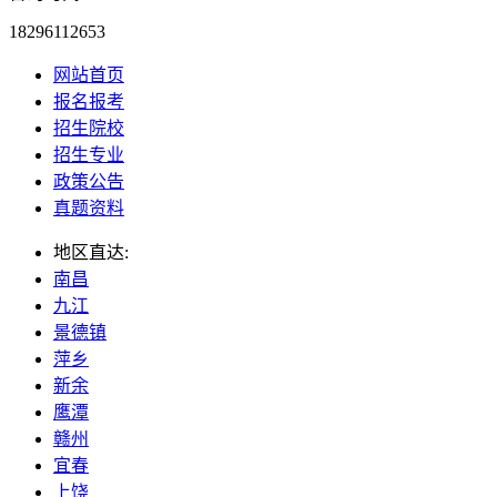
18296112653
网站首页
报名报考
招生院校
招生专业
政策公告
真题资料
地区直达:
南昌
九江
景德镇
萍乡
新余
鹰潭
赣州
宜春
上饶