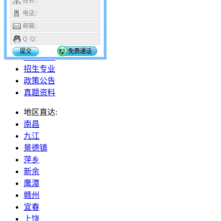
姓名：
18296112653
电话：
邮箱：
网站首页
Q Q：
报名报考
提交
免费通话
招生院校
招生专业
政策公告
真题资料
地区直达:
南昌
九江
景德镇
萍乡
新余
鹰潭
赣州
宜春
上饶