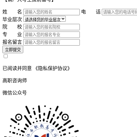
姓 名
电 话
毕业层次
院 校
专 业
报名留言
立即提交
已阅读并同意
《隐私保护协议》
高职咨询师
微信公众号