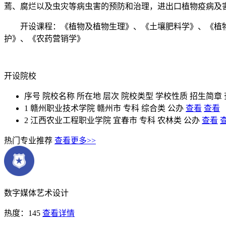
蔫、腐烂以及虫灾等病虫害的预防和治理，进出口植物疫病及
开设课程：《植物及植物生理》、《土壤肥料学》、《植物
护》、《农药营销学》
开设院校
序号
院校名称
所在地
层次
院校类型
学校性质
招生简章
1
赣州职业技术学院
赣州市
专科
综合类
公办
查看
查看
2
江西农业工程职业学院
宜春市
专科
农林类
公办
查看
热门专业推荐
查看更多>>
数字媒体艺术设计
热度：145
查看详情