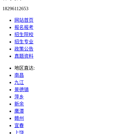
18296112653
网站首页
报名报考
招生院校
招生专业
政策公告
真题资料
地区直达:
南昌
九江
景德镇
萍乡
新余
鹰潭
赣州
宜春
上饶