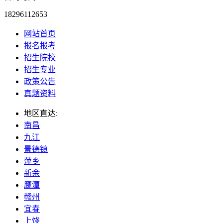
18296112653
网站首页
报名报考
招生院校
招生专业
政策公告
真题资料
地区直达:
南昌
九江
景德镇
萍乡
新余
鹰潭
赣州
宜春
上饶