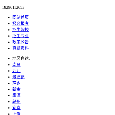
18296112653
网站首页
报名报考
招生院校
招生专业
政策公告
真题资料
地区直达:
南昌
九江
景德镇
萍乡
新余
鹰潭
赣州
宜春
上饶