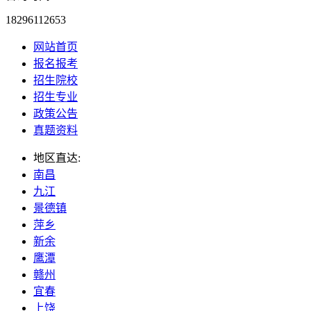
18296112653
网站首页
报名报考
招生院校
招生专业
政策公告
真题资料
地区直达:
南昌
九江
景德镇
萍乡
新余
鹰潭
赣州
宜春
上饶