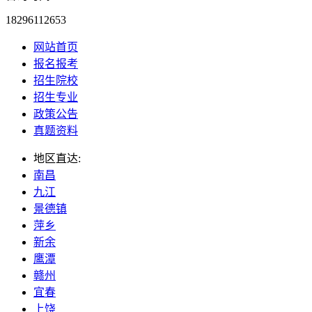
18296112653
网站首页
报名报考
招生院校
招生专业
政策公告
真题资料
地区直达:
南昌
九江
景德镇
萍乡
新余
鹰潭
赣州
宜春
上饶