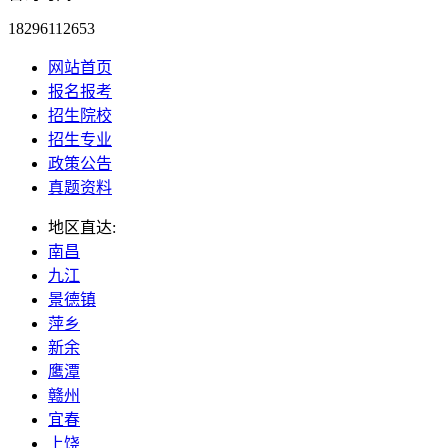
18296112653
网站首页
报名报考
招生院校
招生专业
政策公告
真题资料
地区直达:
南昌
九江
景德镇
萍乡
新余
鹰潭
赣州
宜春
上饶