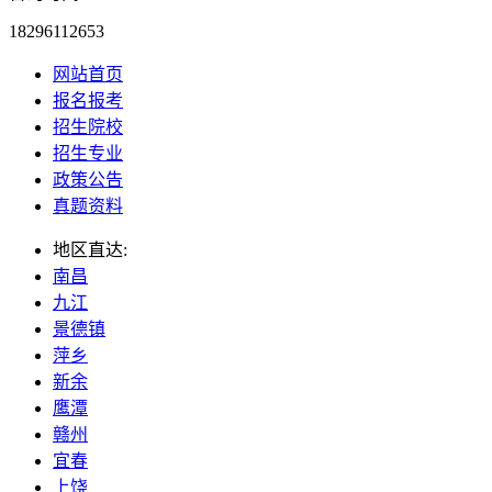
18296112653
网站首页
报名报考
招生院校
招生专业
政策公告
真题资料
地区直达:
南昌
九江
景德镇
萍乡
新余
鹰潭
赣州
宜春
上饶