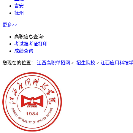
吉安
抚州
更多>>
高职信息查询:
考试准考证打印
成绩查询
您现在的位置：
江西高职单招网
>
招生院校
>
江西应用科技