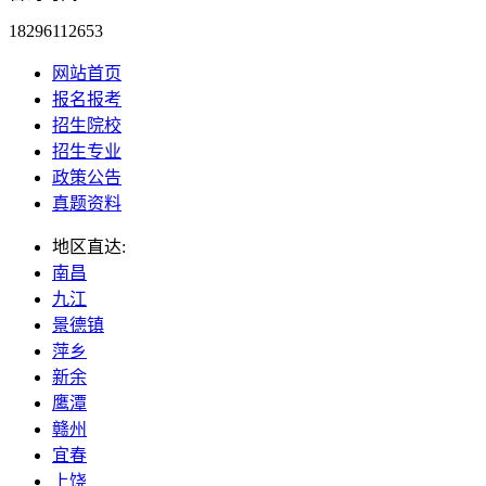
18296112653
网站首页
报名报考
招生院校
招生专业
政策公告
真题资料
地区直达:
南昌
九江
景德镇
萍乡
新余
鹰潭
赣州
宜春
上饶