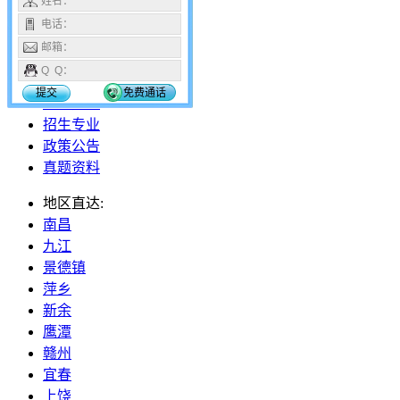
姓名：
18296112653
电话：
邮箱：
网站首页
Q Q：
报名报考
提交
免费通话
招生院校
招生专业
政策公告
真题资料
地区直达:
南昌
九江
景德镇
萍乡
新余
鹰潭
赣州
宜春
上饶