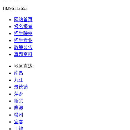
18296112653
网站首页
报名报考
招生院校
招生专业
政策公告
真题资料
地区直达:
南昌
九江
景德镇
萍乡
新余
鹰潭
赣州
宜春
上饶