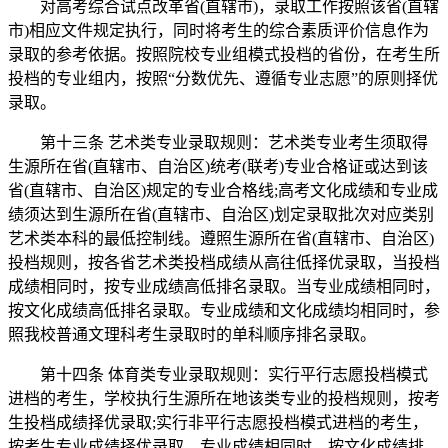
对高考综合试点改革省(直辖市)，录取工作按照该省(直辖
市)相应文件规定执行，同时将考生的综合素质评价信息作为
录取的参考依据。按照院校专业组模式投档的省份，在考生所
投档的专业组内，按照“分数优先、遵循专业志愿”的原则择优
录取。
第十三条 艺术类专业录取规则：艺术类专业考生须取得
生源所在省(直辖市、自治区)统考(联考)专业合格证或达到该
省(直辖市、自治区)规定的专业合格线;高考文化成绩和专业成
绩须达到生源所在省(直辖市、自治区)划定录取批次对应类别
艺术类本科的最低控制线。遵照生源所在省(直辖市、自治区)
投档规则，按各省艺术类投档成绩从高往低择优录取，当投档
成绩相同时，按专业成绩高低排名录取。当专业成绩相同时，
按文化成绩高低排名录取。专业成绩和文化成绩均相同时，参
照我校普通文理科考生录取时的单科顺序排名录取。
第十四条 体育类专业录取规则：实行平行志愿投档模式
进档的考生，学校执行生源所在地该类专业的投档规则，按考
生投档成绩择优录取;实行非平行志愿投档模式进档的考生，
按考生专业成绩择优录取，专业成绩相同时，按文化成绩排