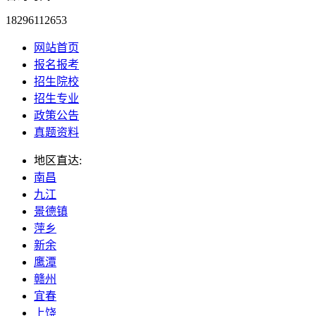
18296112653
网站首页
报名报考
招生院校
招生专业
政策公告
真题资料
地区直达:
南昌
九江
景德镇
萍乡
新余
鹰潭
赣州
宜春
上饶