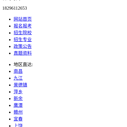
18296112653
网站首页
报名报考
招生院校
招生专业
政策公告
真题资料
地区直达:
南昌
九江
景德镇
萍乡
新余
鹰潭
赣州
宜春
上饶