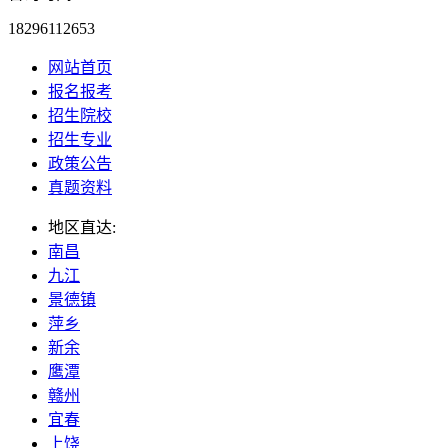
18296112653
网站首页
报名报考
招生院校
招生专业
政策公告
真题资料
地区直达:
南昌
九江
景德镇
萍乡
新余
鹰潭
赣州
宜春
上饶