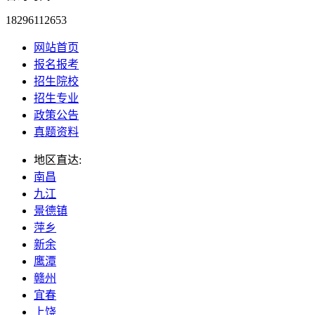
18296112653
网站首页
报名报考
招生院校
招生专业
政策公告
真题资料
地区直达:
南昌
九江
景德镇
萍乡
新余
鹰潭
赣州
宜春
上饶