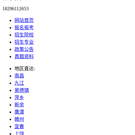
18296112653
网站首页
报名报考
招生院校
招生专业
政策公告
真题资料
地区直达:
南昌
九江
景德镇
萍乡
新余
鹰潭
赣州
宜春
上饶