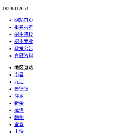
18296112653
网站首页
报名报考
招生院校
招生专业
政策公告
真题资料
地区直达:
南昌
九江
景德镇
萍乡
新余
鹰潭
赣州
宜春
上饶