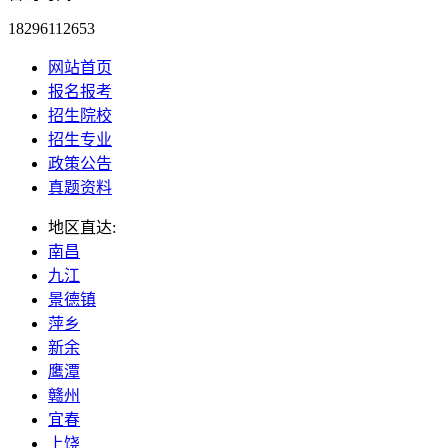
18296112653
网站首页
报名报考
招生院校
招生专业
政策公告
真题资料
地区直达:
南昌
九江
景德镇
萍乡
新余
鹰潭
赣州
宜春
上饶