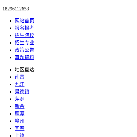
18296112653
网站首页
报名报考
招生院校
招生专业
政策公告
真题资料
地区直达:
南昌
九江
景德镇
萍乡
新余
鹰潭
赣州
宜春
上饶