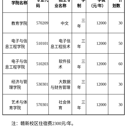
专业代
招生专
学
学费
计
学院名称
码
业名称
制
（元
/年）
划数
三
570209
12000
30
教育学院
中文
年
电子与信
电子信
三
510101
12000
50
息工程学院
息工程技术
年
电子与信
软件技
三
510203
12000
60
息工程学院
术
年
经济与管
大数据
三
530301
12000
30
理学院
与财务管理
年
艺术与体
社会体
三
570301
12000
30
育学院
育
年
注：赣新校区住宿费2300元/年。