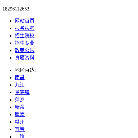
18296112653
网站首页
报名报考
招生院校
招生专业
政策公告
真题资料
地区直达:
南昌
九江
景德镇
萍乡
新余
鹰潭
赣州
宜春
上饶