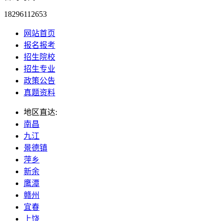
18296112653
网站首页
报名报考
招生院校
招生专业
政策公告
真题资料
地区直达:
南昌
九江
景德镇
萍乡
新余
鹰潭
赣州
宜春
上饶