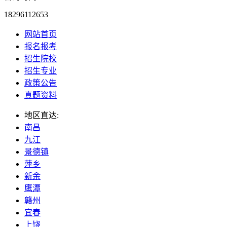
18296112653
网站首页
报名报考
招生院校
招生专业
政策公告
真题资料
地区直达:
南昌
九江
景德镇
萍乡
新余
鹰潭
赣州
宜春
上饶