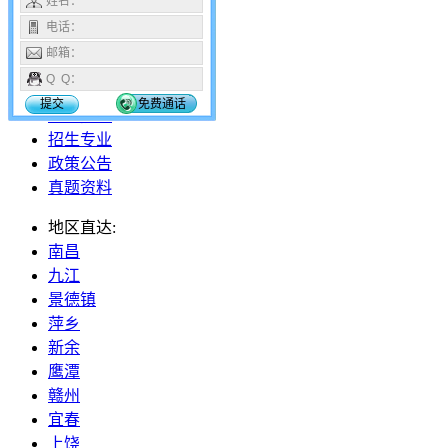
姓名：
18296112653
电话：
邮箱：
网站首页
Q Q：
报名报考
提交
免费通话
招生院校
招生专业
政策公告
真题资料
地区直达:
南昌
九江
景德镇
萍乡
新余
鹰潭
赣州
宜春
上饶