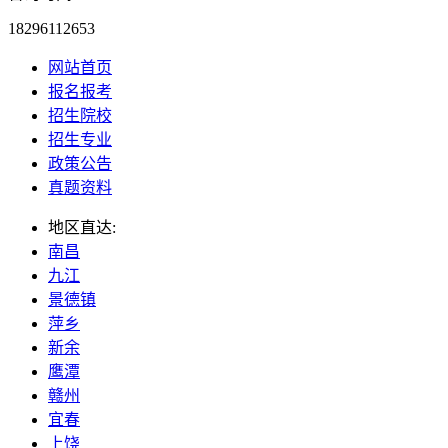
18296112653
网站首页
报名报考
招生院校
招生专业
政策公告
真题资料
地区直达:
南昌
九江
景德镇
萍乡
新余
鹰潭
赣州
宜春
上饶