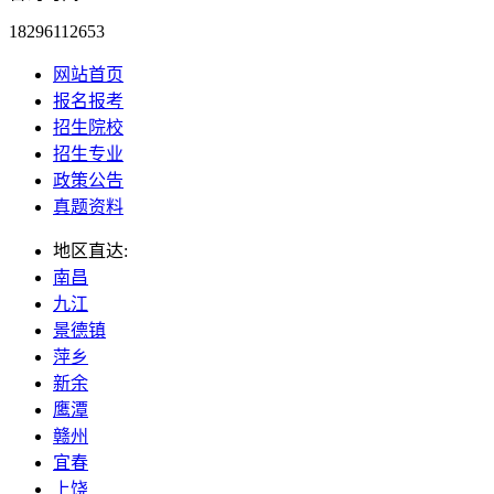
18296112653
网站首页
报名报考
招生院校
招生专业
政策公告
真题资料
地区直达:
南昌
九江
景德镇
萍乡
新余
鹰潭
赣州
宜春
上饶