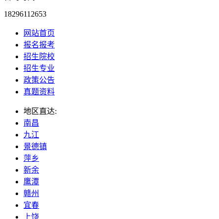
18296112653
网站首页
报名报考
招生院校
招生专业
政策公告
真题资料
地区直达:
南昌
九江
景德镇
萍乡
新余
鹰潭
赣州
宜春
上饶