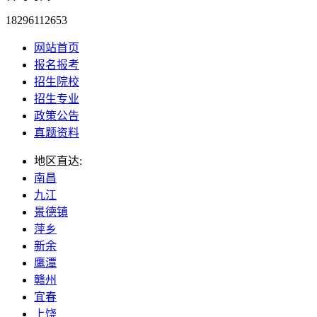
18296112653
网站首页
报名报考
招生院校
招生专业
政策公告
真题资料
地区直达:
南昌
九江
景德镇
萍乡
新余
鹰潭
赣州
宜春
上饶