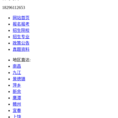
18296112653
网站首页
报名报考
招生院校
招生专业
政策公告
真题资料
地区直达:
南昌
九江
景德镇
萍乡
新余
鹰潭
赣州
宜春
上饶