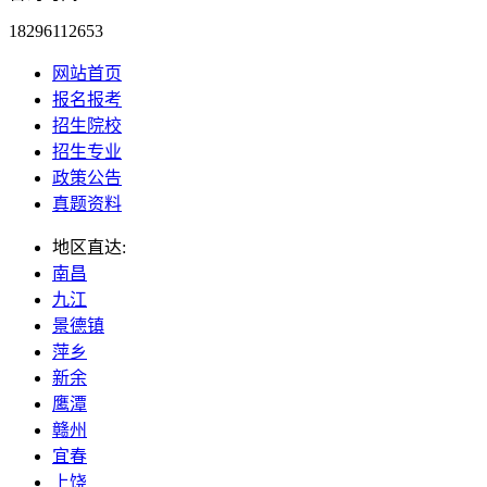
18296112653
网站首页
报名报考
招生院校
招生专业
政策公告
真题资料
地区直达:
南昌
九江
景德镇
萍乡
新余
鹰潭
赣州
宜春
上饶