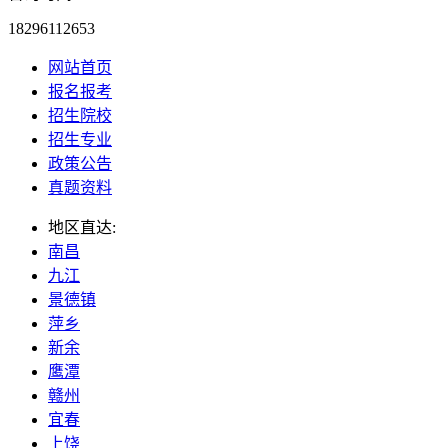
18296112653
网站首页
报名报考
招生院校
招生专业
政策公告
真题资料
地区直达:
南昌
九江
景德镇
萍乡
新余
鹰潭
赣州
宜春
上饶