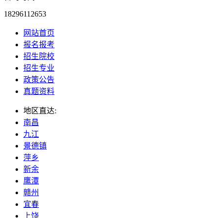
18296112653
网站首页
报名报考
招生院校
招生专业
政策公告
真题资料
地区直达:
南昌
九江
景德镇
萍乡
新余
鹰潭
赣州
宜春
上饶