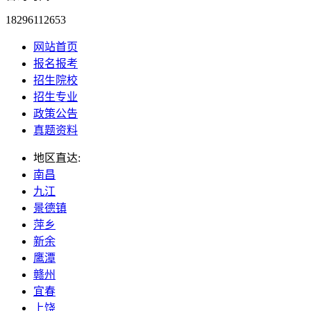
18296112653
网站首页
报名报考
招生院校
招生专业
政策公告
真题资料
地区直达:
南昌
九江
景德镇
萍乡
新余
鹰潭
赣州
宜春
上饶