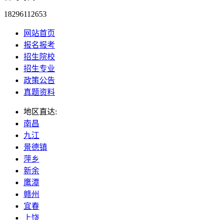
18296112653
网站首页
报名报考
招生院校
招生专业
政策公告
真题资料
地区直达:
南昌
九江
景德镇
萍乡
新余
鹰潭
赣州
宜春
上饶