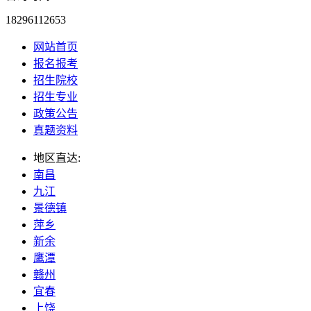
18296112653
网站首页
报名报考
招生院校
招生专业
政策公告
真题资料
地区直达:
南昌
九江
景德镇
萍乡
新余
鹰潭
赣州
宜春
上饶