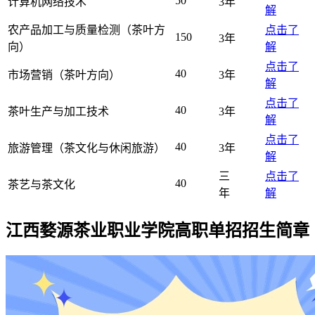
50
计算机网络技术
3年
解
农产品加工与质量检测（茶叶方
点击了
150
3年
向）
解
点击了
40
市场营销（茶叶方向）
3年
解
点击了
40
茶叶生产与加工技术
3年
解
点击了
40
旅游管理（茶文化与休闲旅游）
3年
解
三
点击了
40
茶艺与茶文化
年
解
江西婺源茶业职业学院高职单招招生简章