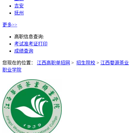
吉安
抚州
更多>>
高职信息查询:
考试准考证打印
成绩查询
您现在的位置：
江西高职单招网
>
招生院校
>
江西婺源茶业
职业学院