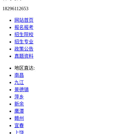
18296112653
网站首页
报名报考
招生院校
招生专业
政策公告
真题资料
地区直达:
南昌
九江
景德镇
萍乡
新余
鹰潭
赣州
宜春
上饶